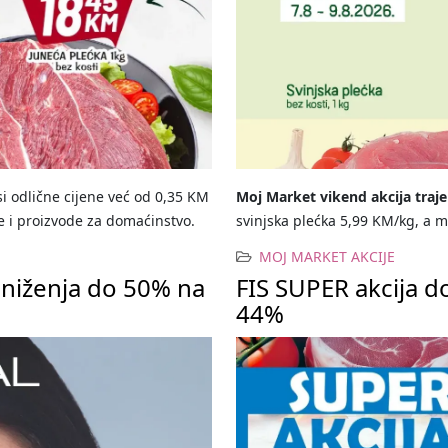
 odlične cijene već od 0,35 KM
Moj Market vikend akcija traje
e i proizvode za domaćinstvo.
svinjska plećka 5,99 KM/kg, a 
MOJ MARKET AKCIJE
sniženja do 50% na
FIS SUPER akcija d
44%