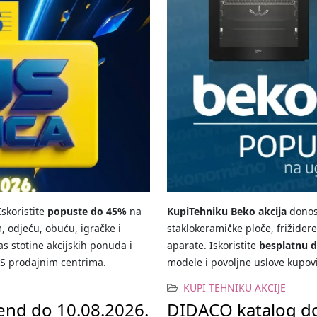
skoristite
popuste do 45%
na
KupiTehniku Beko akcija
dono
, odjeću, obuću, igračke i
staklokeramičke ploče, frižider
s stotine akcijskih ponuda i
aparate. Iskoristite
besplatnu 
IS prodajnim centrima.
modele i povoljne uslove kupovi
KUPI TEHNIKU AKCIJE
end do 10.08.2026.
DIDACO katalog do