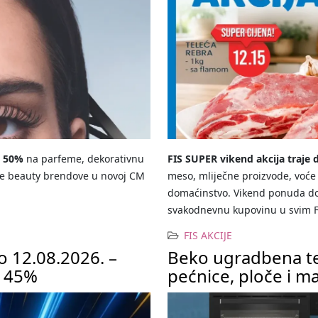
o 50%
na parfeme, dekorativnu
FIS SUPER vikend akcija traje 
ojne beauty brendove u novoj CM
meso, mliječne proizvode, voće i
domaćinstvo. Vikend ponuda don
svakodnevnu kupovinu u svim F
FIS AKCIJE
o 12.08.2026. –
Beko ugradbena te
o 45%
pećnice, ploče i m