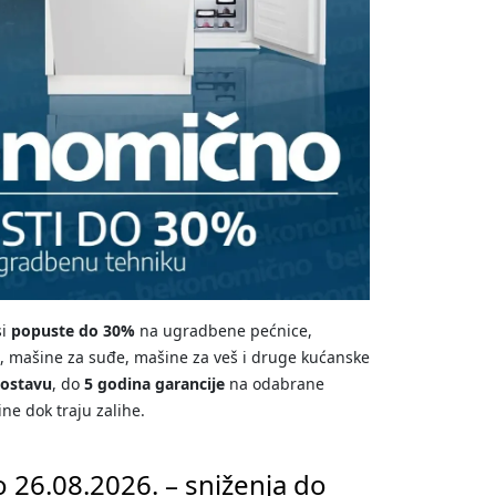
si
popuste do 30%
na ugradbene pećnice,
e, mašine za suđe, mašine za veš i druge kućanske
dostavu
, do
5 godina garancije
na odabrane
ne dok traju zalihe.
 26.08.2026. – sniženja do