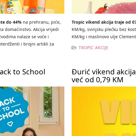
te do 44%
na prehranu, piće,
Tropic vikend akcija traje od 0
za domaćinstvo. Akcija vrijedi
KM/kg, svinjsku plećku bez kost
zvodima nalaze se voće i
KM/kg i maslinovo ulje Clement
terdženti i brojni artikli za
TROPIC AKCIJE
ack to School
Đurić vikend akcij
već od 0,79 KM