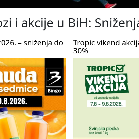
ozi i akcije u BiH: Sniže
026. – sniženja do
Tropic vikend akci
30%