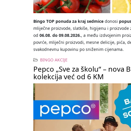
Bingo TOP ponuda za kraj sedmice
donosi
popus
mliječne proizvode, slatkiše, higijenu i proizvode 
od
06.08. do 09.08.2026.
, a među izdvojenim proi
povrće, mliječni proizvodi, mesne delicije, pića, de
svakodnevnu kupovinu po sniženim cijenama.
BINGO AKCIJE
Pepco „Sve za školu“ – nova B
kolekcija već od 6 KM