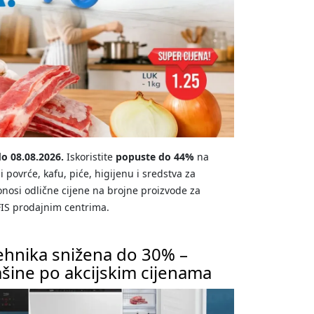
do 08.08.2026.
Iskoristite
popuste do 44%
na
 povrće, kafu, piće, higijenu i sredstva za
osi odlične cijene na brojne proizvode za
IS prodajnim centrima.
hnika snižena do 30% –
ašine po akcijskim cijenama